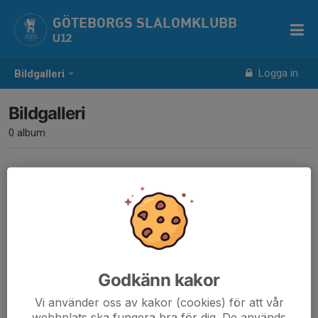
GÖTEBORGS SLALOMKLUBB
U12
Logga in
Bildgalleri
Bildgalleri
0 album
Inga album skapade
Godkänn kakor
Vi använder oss av kakor (cookies) för att vår
webbplats ska fungera bra för dig. De används