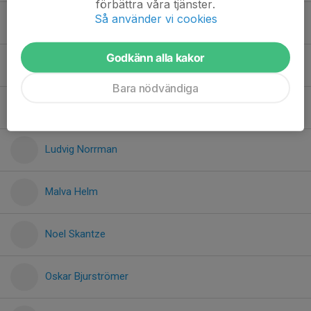
förbättra våra tjänster.
Så använder vi cookies
Isak Bjurströmer
Godkänn alla kakor
Julius Helm
Bara nödvändiga
Klara Länje
Ludvig Norrman
Malva Helm
Noel Skantze
Oskar Bjurströmer