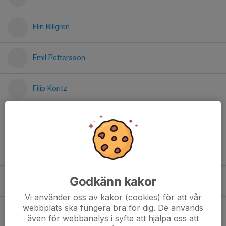
Elin Billgren
Emil Pettersson
Filip Koritz
Fredrik Landin
Fredrik Olsson
Godkänn kakor
Gustav Beischer
Vi använder oss av kakor (cookies) för att vår
webbplats ska fungera bra för dig. De används
Hjalmar Franck
även för webbanalys i syfte att hjälpa oss att